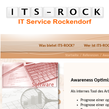
Was bietet ITS-ROCK?
Wer ist ITS-RO
Startseite
/
Referenzen
/ Awar
Awareness Optimi
Als internes Tool des A
Prognose einer o
Prognose einer o